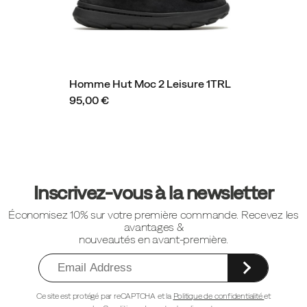
Homme Hut Moc 2 Leisure 1TRL
95,00 €
Liens
vers
Inscrivez-vous à la newsletter
le
Économisez 10% sur votre première commande. Recevez les
pied
avantages &
de
nouveautés en avant-première.
page
Ce site est protégé par reCAPTCHA et la
Politique de confidentialité
et