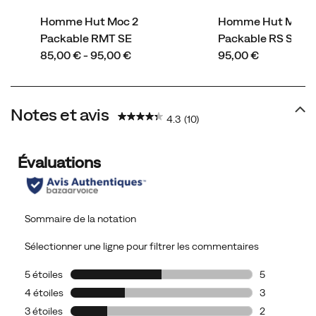
Homme Hut Moc 2
Homme Hut Moc 2
Packable RMT SE
Packable RS SE
price
price
85,00 € - 95,00 €
95,00 €
Notes et avis
4.3
(10)