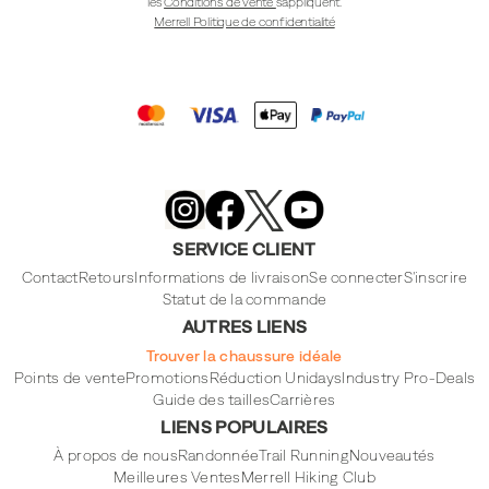
les
Conditions de vente
s'appliquent.
Merrell Politique de confidentialité
Merrell
Footwear
on
X
Merrell
Merrell
Merrell
Footwear
Footwear
Footwear
SERVICE CLIENT
on
on
on
Instagram
YouTube
Facebook
Contact
Retours
Informations de livraison
Se connecter
S'inscrire
Statut de la commande
AUTRES LIENS
Trouver la chaussure idéale
Points de vente
Promotions
Réduction Unidays
Industry Pro-Deals
Guide des tailles
Carrières
LIENS POPULAIRES
À propos de nous
Randonnée
Trail Running
Nouveautés
Meilleures Ventes
Merrell Hiking Club