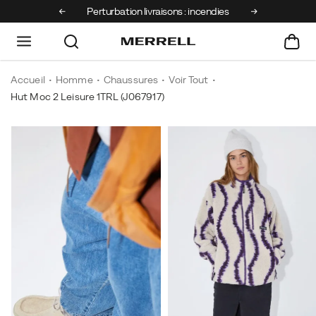
Perturbation livraisons : incendies
Découvrez
Accueil
Homme
Chaussures
Voir Tout
Hut Moc 2 Leisure 1TRL
(J067917)