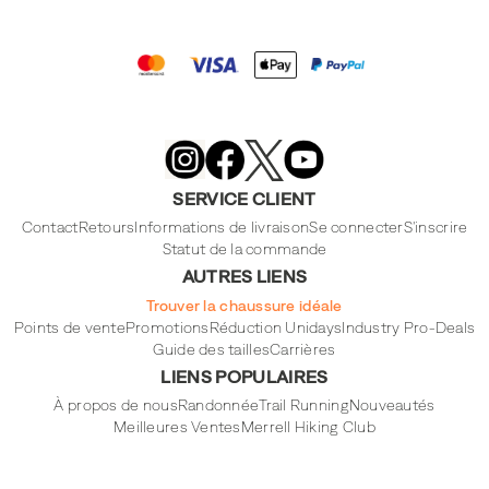
Merrell
Footwear
on
X
Merrell
Merrell
Merrell
Footwear
Footwear
Footwear
SERVICE CLIENT
on
on
on
Instagram
YouTube
Facebook
Contact
Retours
Informations de livraison
Se connecter
S'inscrire
Statut de la commande
AUTRES LIENS
Trouver la chaussure idéale
Points de vente
Promotions
Réduction Unidays
Industry Pro-Deals
Guide des tailles
Carrières
LIENS POPULAIRES
À propos de nous
Randonnée
Trail Running
Nouveautés
Meilleures Ventes
Merrell Hiking Club