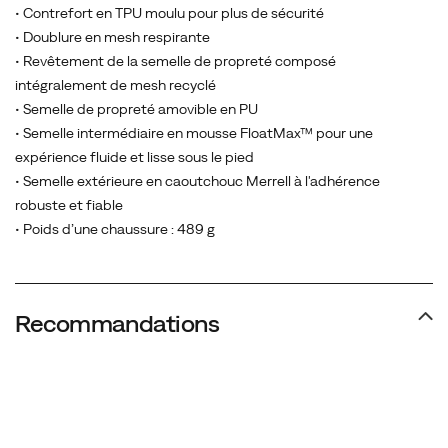
fluide
• Contrefort en TPU moulu pour plus de sécurité
et
• Doublure en mesh respirante
lisse
• Revêtement de la semelle de propreté composé
sous
intégralement de mesh recyclé
le
• Semelle de propreté amovible en PU
pied.
• Semelle intermédiaire en mousse FloatMax™ pour une
expérience fluide et lisse sous le pied
• Semelle extérieure en caoutchouc Merrell à l'adhérence
robuste et fiable
• Poids d’une chaussure : 489 g
Recommandations