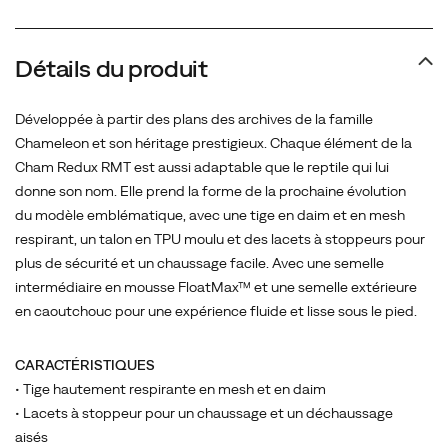
un
chaussage
facile.
Détails du produit
Avec
une
Développée à partir des plans des archives de la famille
semelle
Chameleon et son héritage prestigieux. Chaque élément de la
intermédiaire
Cham Redux RMT est aussi adaptable que le reptile qui lui
en
donne son nom. Elle prend la forme de la prochaine évolution
mousse
du modèle emblématique, avec une tige en daim et en mesh
FloatMax™
respirant, un talon en TPU moulu et des lacets à stoppeurs pour
et
plus de sécurité et un chaussage facile. Avec une semelle
une
intermédiaire en mousse FloatMax™ et une semelle extérieure
semelle
en caoutchouc pour une expérience fluide et lisse sous le pied.
extérieure
en
caoutchouc
CARACTÉRISTIQUES
pour
• Tige hautement respirante en mesh et en daim
une
• Lacets à stoppeur pour un chaussage et un déchaussage
expérience
aisés