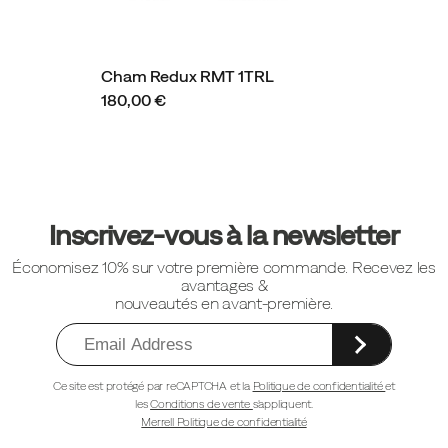
Cham Redux RMT 1TRL
180,00 €
Liens
vers
Inscrivez-vous à la newsletter
le
Économisez 10% sur votre première commande. Recevez les
pied
avantages &
de
nouveautés en avant-première.
page
Ce site est protégé par reCAPTCHA et la
Politique de confidentialité
et
les
Conditions de vente
s'appliquent.
Merrell Politique de confidentialité