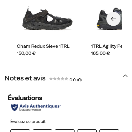
Cham Redux Sieve 1TRL
1TRL Agility Peak 6
price
price
150,00 €
165,00 €
Notes et avis
0.0
(0)