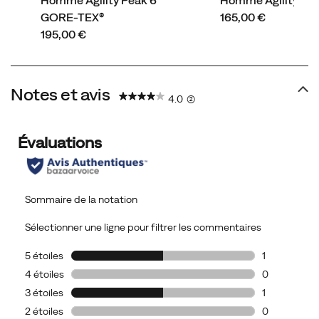
Homme Agility Peak 6
Homme Agility Pea
price
GORE-TEX®
165,00 €
price
195,00 €
Notes et avis
4.0
(2)