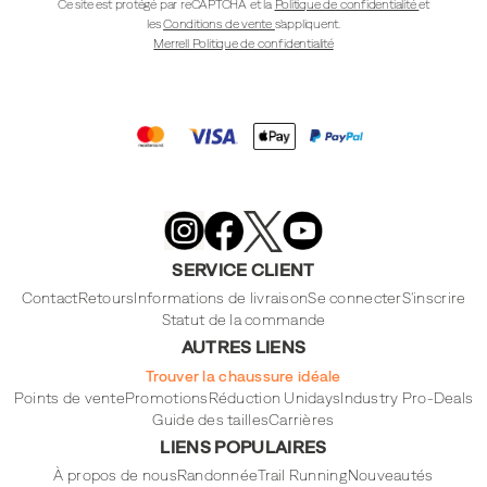
Ce site est protégé par reCAPTCHA et la
Politique de confidentialité
et
les
Conditions de vente
s'appliquent.
Merrell Politique de confidentialité
Merrell
Footwear
on
X
Merrell
Merrell
Merrell
Footwear
Footwear
Footwear
SERVICE CLIENT
on
on
on
Instagram
YouTube
Facebook
Contact
Retours
Informations de livraison
Se connecter
S'inscrire
Statut de la commande
AUTRES LIENS
Trouver la chaussure idéale
Points de vente
Promotions
Réduction Unidays
Industry Pro-Deals
Guide des tailles
Carrières
LIENS POPULAIRES
À propos de nous
Randonnée
Trail Running
Nouveautés