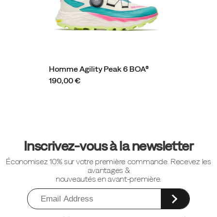
Homme Agility Peak 6 BOA®
190,00 €
Liens
vers
Inscrivez-vous à la newsletter
le
Économisez 10% sur votre première commande. Recevez les
pied
avantages &
de
nouveautés en avant-première.
page