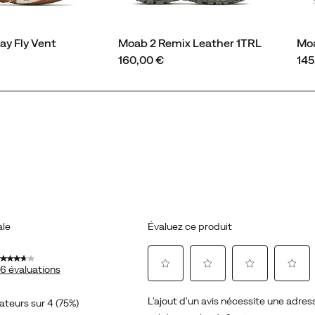
y Fly Vent
Moab 2 Remix Leather 1TRL
Moa
price
pri
160,00 €
145