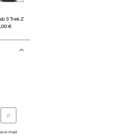
b 3 Trek Zip
ce
,00 €