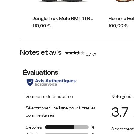
affirme
son
Jungle Trek Mule RMT 1TRL
Homme Rela
style
price
price
110,00 €
100,00 €
dans
tous
les
environnements.
Notes et avis
3.7
(6)