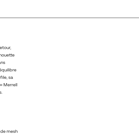
etour,
lhouette
ans
équilibre
ile, sa
» Merrell
s.
t de mesh