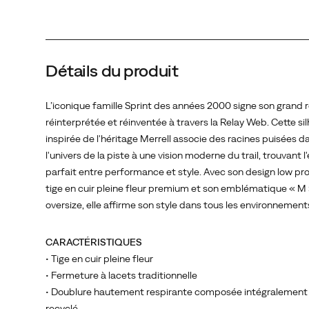
l'univers
de
la
piste
Détails du produit
à
une
vision
L’iconique famille Sprint des années 2000 signe son grand r
moderne
réinterprétée et réinventée à travers la Relay Web. Cette si
du
inspirée de l'héritage Merrell associe des racines puisées d
trail,
l'univers de la piste à une vision moderne du trail, trouvant l'
trouvant
parfait entre performance et style. Avec son design low prof
l'équilibre
tige en cuir pleine fleur premium et son emblématique « M 
parfait
oversize, elle affirme son style dans tous les environnement
entre
performance
CARACTÉRISTIQUES
et
• Tige en cuir pleine fleur
style.
• Fermeture à lacets traditionnelle
Avec
• Doublure hautement respirante composée intégralemen
son
recyclé