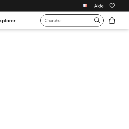
Aide
xplorer