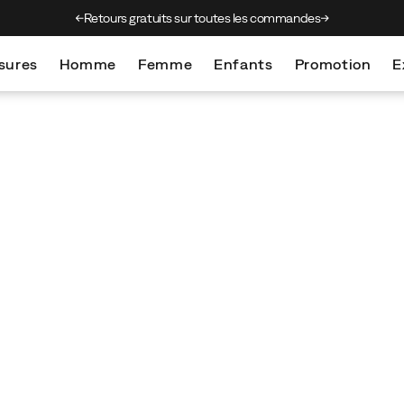
ratuits sur toutes les commandes
Perturbation livraisons : incendies
sures
Homme
Femme
Enfants
Promotion
E