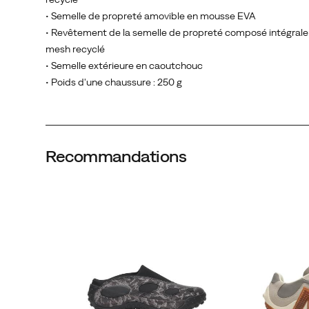
design
• Semelle de propreté amovible en mousse EVA
low
• Revêtement de la semelle de propreté composé intégral
profile,
mesh recyclé
sa
• Semelle extérieure en caoutchouc
tige
• Poids d'une chaussure : 250 g
en
cuir
pleine
fleur
Recommandations
premium
et
son
emblématique
«
M
»
Merrell
oversize,
elle