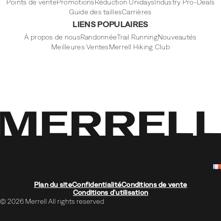
Points de vente
Promotions
Réduction Unidays
Industry Pro-Deals
Guide des tailles
Carrières
LIENS POPULAIRES
À propos de nous
Randonnée
Trail Running
Nouveautés
Meilleures Ventes
Merrell Hiking Club
Plan du site
Confidentialité
Conditions de vente
Conditions d'utilisation
© 2026 Merrell All rights reserved