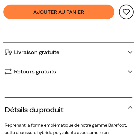
Product
false
Add
AJOUTER AU PANIER
Actions
to
cart
options
Livraison gratuite
Retours gratuits
Détails du produit
Reprenant la forme emblématique de notre gamme Barefoot,
cette chaussure hybride polyvalente avec semelle en