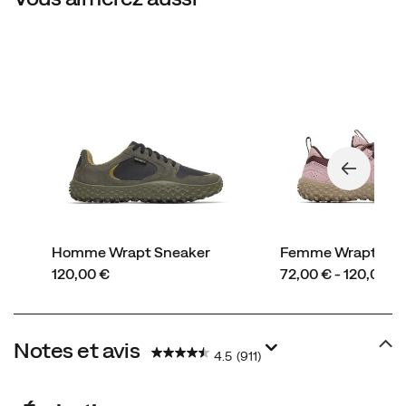
Homme Wrapt Sneaker
Femme Wrapt
price
price
120,00 €
72,00 € - 120,00 €
Notes et avis
4.5
(911)