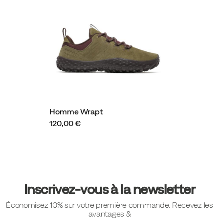
Homme Wrapt
120,00 €
Liens
vers
Inscrivez-vous à la newsletter
le
Économisez 10% sur votre première commande. Recevez les
pied
avantages &
de