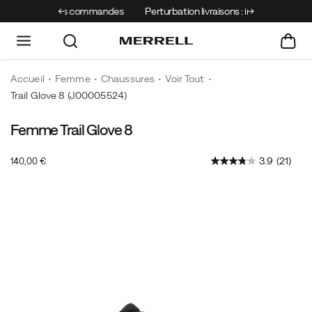
s les commandes
Perturbation livraisons : incendies
Accueil
Femme
Chaussures
Voir Tout
Trail Glove 8
(J00005524)
Femme Trail Glove 8
OutOfStock
3.9
(21)
140,00 €
EUR
140,00
14000