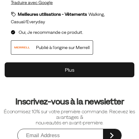
Liens
vers
Inscrivez-vous à la newsletter
le
Économisez 10% sur votre première commande. Recevez les
pied
avantages &
de
nouveautés en avant-première.
page