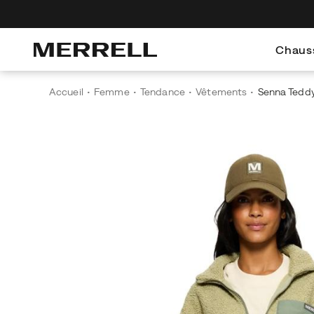
Découvrez le Merrell Hiking Club
Profitez de -10 % dès votr
Chaus
Accueil
Femme
Tendance
Vêtements
Senna Tedd