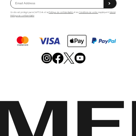
Ce site est protégé par reCAPTCHA et la
Politique de confidentialité
et les
Conditions de vente
s'appliquent.
Merrell
Politique de confidentialité
Merrell
Footwear
on
X
Merrell
Merrell
Merrell
Footwear
Footwear
Footwear
on
on
on
Instagram
YouTube
Facebook