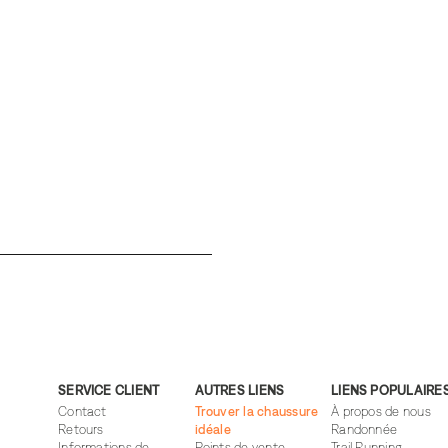
SERVICE CLIENT
AUTRES LIENS
LIENS POPULAIRE
Contact
Trouver la chaussure
À propos de nous
Retours
idéale
Randonnée
Informations de
Points de vente
Trail Running