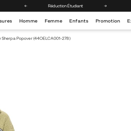
e 1ère commande
Réduction Étudiant
Retours gratui
sures
Homme
Femme
Enfants
Promotion
E
y Sherpa Popover
(44OELCA001-278)