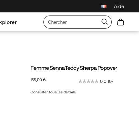
Aide
ts sur toutes les commandes
xplorer
Femme Senna Teddy Sherpa Popover
InStock
155,00 €
0.0
(0)
EUR
155,00
15500
Consulter tous les détails