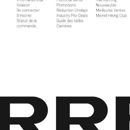
livraison
Promotions
Nouveautés
Se connecter
Réduction Unidays
Meilleures Ventes
S'inscrire
Industry Pro-Deals
Merrell Hiking Club
Statut de la
Guide des tailles
commande
Carrières