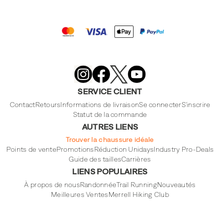
Merrell
Footwear
on
X
Merrell
Merrell
Merrell
Footwear
Footwear
Footwear
SERVICE CLIENT
on
on
on
Instagram
YouTube
Facebook
Contact
Retours
Informations de livraison
Se connecter
S'inscrire
Statut de la commande
AUTRES LIENS
Trouver la chaussure idéale
Points de vente
Promotions
Réduction Unidays
Industry Pro-Deals
Guide des tailles
Carrières
LIENS POPULAIRES
À propos de nous
Randonnée
Trail Running
Nouveautés
Meilleures Ventes
Merrell Hiking Club