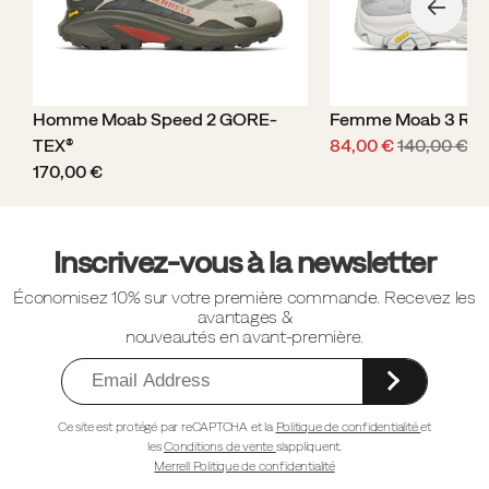
Homme Moab Speed 2 GORE-
Femme Moab 3 Rea
Prix
Prix
TEX®
84,00 €
140,00 €
price
soldé
de
170,00 €
départ
Liens
vers
Inscrivez-vous à la newsletter
le
Économisez 10% sur votre première commande. Recevez les
pied
avantages &
de
nouveautés en avant-première.
page
Ce site est protégé par reCAPTCHA et la
Politique de confidentialité
et
les
Conditions de vente
s'appliquent.
Merrell Politique de confidentialité