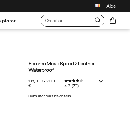
Aide
s sur toutes les commandes
xplorer
Femme Moab Speed 2 Leather
Waterproof
108,00 € - 180,00
€
4.3
(79)
2026-
2027-
EUR
108,00
10800
InStock
08-
08-
Consulter tous les détails
07T14:37:57.859Z
07T14:37:57.859Z