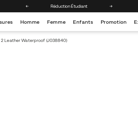
 1ère commande
Réduction Étudiant
Retours gratuit
sures
Homme
Femme
Enfants
Promotion
E
2 Leather Waterproof
(J038840)