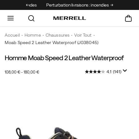
s les commandes
Perturbation livraisons : incendies
Accueil
Homme
Chaussures
Voir Tout
Moab Speed 2 Leather Waterproof
(J038045)
Homme Moab Speed 2 Leather Waterproof
4.1
(141)
108,00 € - 180,00 €
2026-
2027-
EUR
108,00
10800
InStock
08-
08-
08T07:51:54.404Z
08T07:51:54.404Z