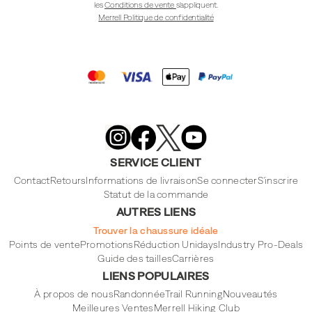
les
Conditions de vente
s'appliquent.
Merrell Politique de confidentialité
Merrell
Footwear
on
X
Merrell
Merrell
Merrell
Footwear
Footwear
Footwear
SERVICE CLIENT
on
on
on
Instagram
YouTube
Facebook
Contact
Retours
Informations de livraison
Se connecter
S'inscrire
Statut de la commande
AUTRES LIENS
Trouver la chaussure idéale
Points de vente
Promotions
Réduction Unidays
Industry Pro-Deals
Guide des tailles
Carrières
LIENS POPULAIRES
À propos de nous
Randonnée
Trail Running
Nouveautés
Meilleures Ventes
Merrell Hiking Club