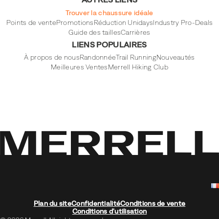
Trouver la chaussure idéale
Points de vente
Promotions
Réduction Unidays
Industry Pro-Deals
Guide des tailles
Carrières
LIENS POPULAIRES
À propos de nous
Randonnée
Trail Running
Nouveautés
Meilleures Ventes
Merrell Hiking Club
Plan du site
Confidentialité
Conditions de vente
Conditions d'utilisation