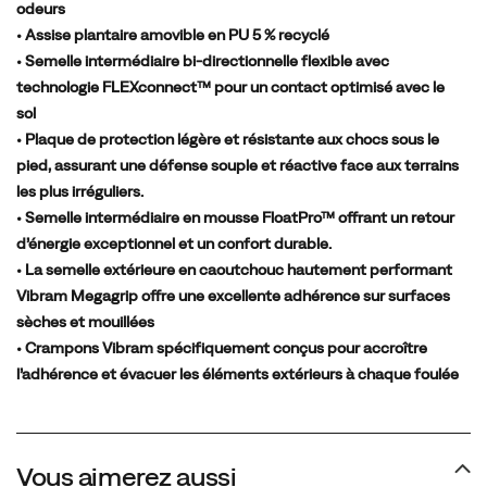
odeurs
à
• Assise plantaire amovible en PU 5 % recyclé
la
• Semelle intermédiaire bi-directionnelle flexible avec
semelle
technologie FLEXconnect™ pour un contact optimisé avec le
extérieure
sol
Vibram
• Plaque de protection légère et résistante aux chocs sous le
Megagrip,
pied, assurant une défense souple et réactive face aux terrains
dotée
les plus irréguliers.
de
• Semelle intermédiaire en mousse FloatPro™ offrant un retour
la
d’énergie exceptionnel et un confort durable.
technologie
• La semelle extérieure en caoutchouc hautement performant
Traction
Vibram Megagrip offre une excellente adhérence sur surfaces
Lug,
sèches et mouillées
elle
• Crampons Vibram spécifiquement conçus pour accroître
garantit
l’adhérence et évacuer les éléments extérieurs à chaque foulée
une
adhérence
exceptionnelle
sur
Vous aimerez aussi