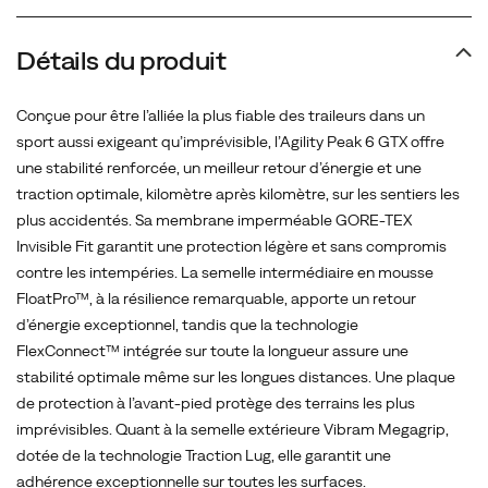
apporte
un
retour
Détails du produit
d’énergie
exceptionnel,
Conçue pour être l’alliée la plus fiable des traileurs dans un
tandis
sport aussi exigeant qu’imprévisible, l’Agility Peak 6 GTX offre
que
une stabilité renforcée, un meilleur retour d’énergie et une
la
traction optimale, kilomètre après kilomètre, sur les sentiers les
technologie
plus accidentés. Sa membrane imperméable GORE-TEX
FlexConnect™
Invisible Fit garantit une protection légère et sans compromis
intégrée
contre les intempéries. La semelle intermédiaire en mousse
sur
FloatPro™, à la résilience remarquable, apporte un retour
toute
d’énergie exceptionnel, tandis que la technologie
la
FlexConnect™ intégrée sur toute la longueur assure une
longueur
stabilité optimale même sur les longues distances. Une plaque
assure
de protection à l’avant-pied protège des terrains les plus
une
imprévisibles. Quant à la semelle extérieure Vibram Megagrip,
stabilité
dotée de la technologie Traction Lug, elle garantit une
optimale
adhérence exceptionnelle sur toutes les surfaces.