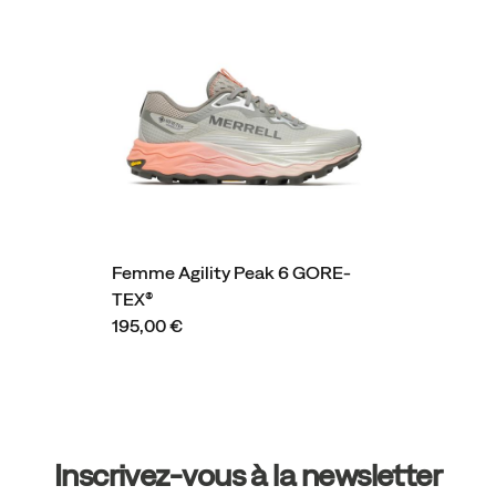
Femme Agility Peak 6 GORE-
TEX®
195,00 €
Liens
vers
Inscrivez-vous à la newsletter
le