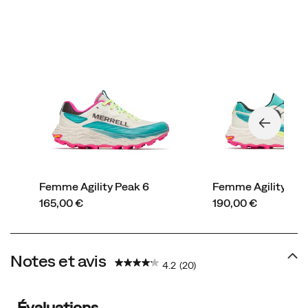
toutes
les
surfaces.
<b>
<br>RECOMMANDATION
DE
MARQUE
-
Essayez
une
demi-
pointure
Femme Agility Peak 6
Femme Agility Pea
au-
price
price
165,00 €
190,00 €
dessus
pour
un
Notes et avis
meilleur
4.2
(20)
ajustement