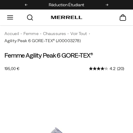
e 1ère commande
Réduction Étudiant
Retours gratui
Accueil
Femme
Chaussures
Voir Tout
Agility Peak 6 GORE-TEX®
(J00003278)
Femme Agility Peak 6 GORE-TEX®
Conçue
https://www.merrell.com/FR/fr_FR/agility-
pour
peak-
OutOfStock
4.2
(20)
195,00 €
être
6-
EUR
195,00
19500
l’alliée
gore-
Images
la
tex/60986W.html
plus
fiable
des
traileurs
dans
un