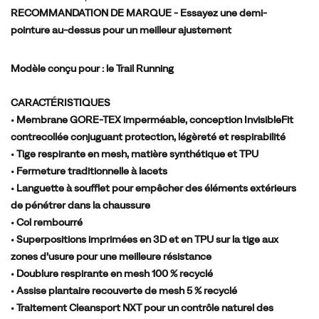
même
RECOMMANDATION DE MARQUE - Essayez une demi-
sur
pointure au-dessus pour un meilleur ajustement
les
longues
Modèle conçu pour :
le Trail Running
distances.
Une
CARACTÉRISTIQUES
plaque
• Membrane GORE-TEX imperméable, conception InvisibleFit
de
contrecollée conjuguant protection, légèreté et respirabilité
protection
• Tige respirante en mesh, matière synthétique et TPU
à
• Fermeture traditionnelle à lacets
l’avant-
• Languette à soufflet pour empêcher des éléments extérieurs
pied
de pénétrer dans la chaussure
protège
• Col rembourré
des
• Superpositions imprimées en 3D et en TPU sur la tige aux
terrains
zones d’usure pour une meilleure résistance
les
• Doublure respirante en mesh 100 % recyclé
plus
• Assise plantaire recouverte de mesh 5 % recyclé
imprévisibles.
• Traitement Cleansport NXT pour un contrôle naturel des
Quant