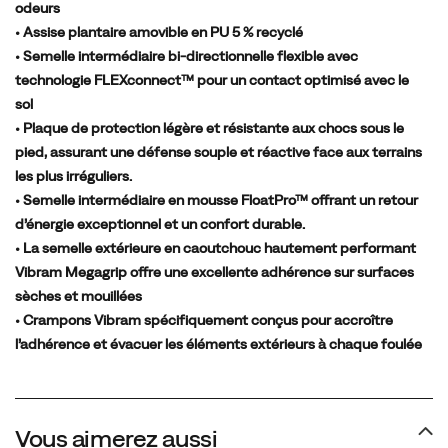
odeurs
à
• Assise plantaire amovible en PU 5 % recyclé
la
• Semelle intermédiaire bi-directionnelle flexible avec
semelle
technologie FLEXconnect™ pour un contact optimisé avec le
extérieure
sol
Vibram
• Plaque de protection légère et résistante aux chocs sous le
Megagrip,
pied, assurant une défense souple et réactive face aux terrains
dotée
les plus irréguliers.
de
• Semelle intermédiaire en mousse FloatPro™ offrant un retour
la
d’énergie exceptionnel et un confort durable.
technologie
• La semelle extérieure en caoutchouc hautement performant
Traction
Vibram Megagrip offre une excellente adhérence sur surfaces
Lug,
sèches et mouillées
elle
• Crampons Vibram spécifiquement conçus pour accroître
garantit
l’adhérence et évacuer les éléments extérieurs à chaque foulée
une
adhérence
exceptionnelle
sur
Vous aimerez aussi