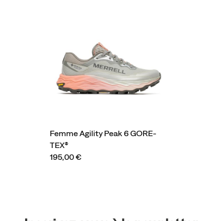
Femme Agility Peak 6 GORE-
TEX®
195,00 €
Liens
vers