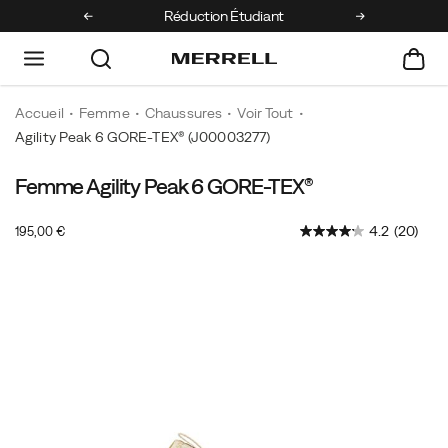
e 1ère commande
Réduction Étudiant
Retours gratui
Accueil
Femme
Chaussures
Voir Tout
Agility Peak 6 GORE-TEX®
(J00003277)
Femme Agility Peak 6 GORE-TEX®
Conçue
https://www.merrell.com/FR/fr_FR/agility-
pour
peak-
OutOfStock
4.2
(20)
195,00 €
être
6-
EUR
195,00
19500
l’alliée
gore-
Images
la
tex/60986W.html
plus
fiable
des
traileurs
dans
un