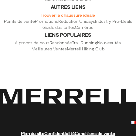
AUTRES LIENS
Trouver la chaussure idéale
Points de vente
Promotions
Réduction Unidays
Industry Pro-Deals
Guide des tailles
Carrières
LIENS POPULAIRES
À propos de nous
Randonnée
Trail Running
Nouveautés
Meilleures Ventes
Merrell Hiking Club
Plan du site
Confidentialité
Conditions de vente