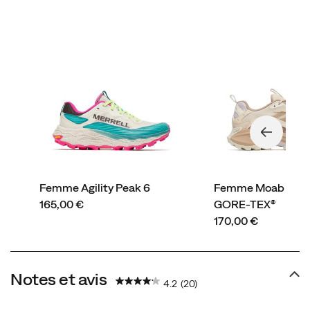
toutes
les
surfaces.
<b>
<br>RECOMMANDATION
DE
MARQUE
-
Essayez
une
demi-
pointure
Femme Agility Peak 6
Femme Moab Spee
au-
price
165,00 €
GORE-TEX®
dessus
price
170,00 €
pour
un
meilleur
Notes et avis
ajustement
4.2
(20)