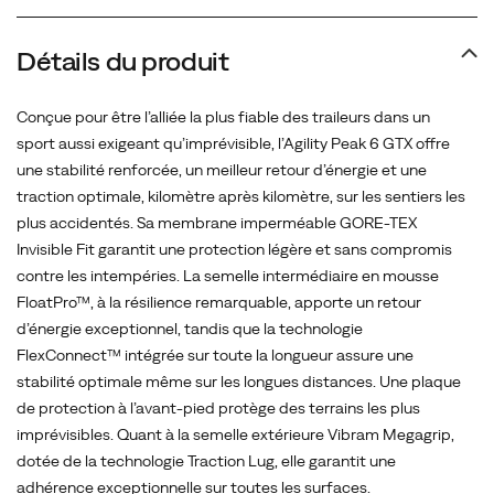
apporte
un
retour
Détails du produit
d’énergie
exceptionnel,
Conçue pour être l’alliée la plus fiable des traileurs dans un
tandis
sport aussi exigeant qu’imprévisible, l’Agility Peak 6 GTX offre
que
une stabilité renforcée, un meilleur retour d’énergie et une
la
traction optimale, kilomètre après kilomètre, sur les sentiers les
technologie
plus accidentés. Sa membrane imperméable GORE-TEX
FlexConnect™
Invisible Fit garantit une protection légère et sans compromis
intégrée
contre les intempéries. La semelle intermédiaire en mousse
sur
FloatPro™, à la résilience remarquable, apporte un retour
toute
d’énergie exceptionnel, tandis que la technologie
la
FlexConnect™ intégrée sur toute la longueur assure une
longueur
stabilité optimale même sur les longues distances. Une plaque
assure
de protection à l’avant-pied protège des terrains les plus
une
imprévisibles. Quant à la semelle extérieure Vibram Megagrip,
stabilité
dotée de la technologie Traction Lug, elle garantit une
optimale
adhérence exceptionnelle sur toutes les surfaces.