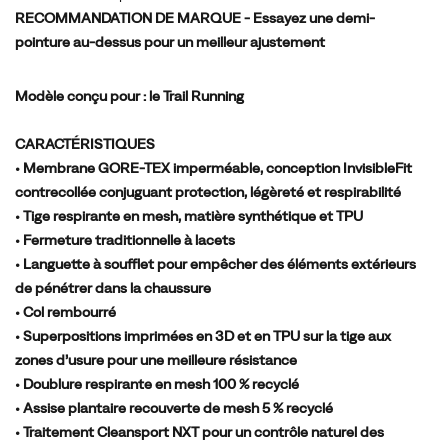
même
RECOMMANDATION DE MARQUE - Essayez une demi-
sur
pointure au-dessus pour un meilleur ajustement
les
longues
Modèle conçu pour :
le Trail Running
distances.
Une
CARACTÉRISTIQUES
plaque
• Membrane GORE-TEX imperméable, conception InvisibleFit
de
contrecollée conjuguant protection, légèreté et respirabilité
protection
• Tige respirante en mesh, matière synthétique et TPU
à
• Fermeture traditionnelle à lacets
l’avant-
• Languette à soufflet pour empêcher des éléments extérieurs
pied
de pénétrer dans la chaussure
protège
• Col rembourré
des
• Superpositions imprimées en 3D et en TPU sur la tige aux
terrains
zones d’usure pour une meilleure résistance
les
• Doublure respirante en mesh 100 % recyclé
plus
• Assise plantaire recouverte de mesh 5 % recyclé
imprévisibles.
• Traitement Cleansport NXT pour un contrôle naturel des
Quant