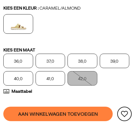
bij
Variations
KIES EEN KLEUR
:
CARAMEL/ALMOND
elke
gelegenheid.
Variations
KIES EEN MAAT
36,0
37,0
38,0
39,0
40,0
41,0
42,0
Maattabel
Product
false
Add
AAN WINKELWAGEN TOEVOEGEN
Actions
to
cart
options