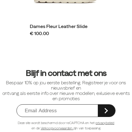
Dames Fleur Leather Slide
€ 100.00
Footer-
links
Blijf in contact met ons
Bespaar 10% op jou eerste bestelling. Registreer je voor ons
nieuwsbrief en
ontvang als eerste info over nieuwe modellen, exlusieve events
en promoties
Deze site wordt beschermd door reCAPTCHA en het
privacybeleid
en de
Verkoopvoorwaarden
zijn van toepassing