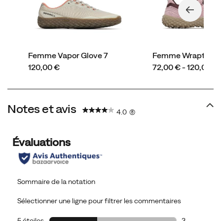
Femme Vapor Glove 7
Femme Wrapt
price
price
120,00 €
72,00 € - 120,00 €
Notes et avis
4.0
(8)