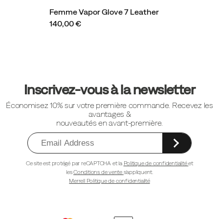
Femme Vapor Glove 7 Leather
140,00 €
Liens
vers
Inscrivez-vous à la newsletter
le
Économisez 10% sur votre première commande. Recevez les
pied
avantages &
de
nouveautés en avant-première.
page
Ce site est protégé par reCAPTCHA et la
Politique de confidentialité
et
les
Conditions de vente
s'appliquent.
Merrell Politique de confidentialité