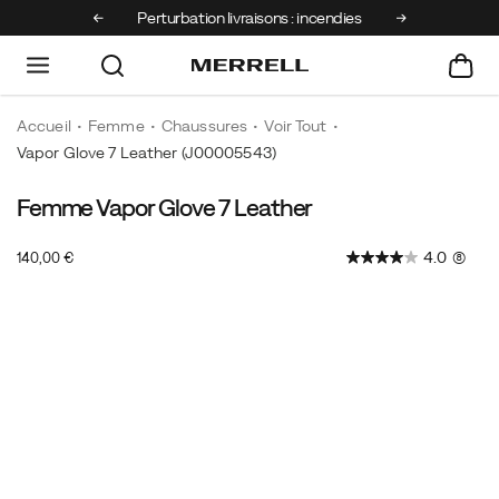
Perturbation livraisons : incendies
Découvrez
Accueil
Femme
Chaussures
Voir Tout
Vapor Glove 7 Leather
(J00005543)
Femme Vapor Glove 7 Leather
Offrant
https://www.merrell.com/FR/fr_FR/vapor-
le
glove-
OutOfStock
4.0
(8)
140,00 €
meilleur
7-
EUR
140,00
14000
du
leather/61061W.html
Images
barefoot,
la
Vapor
Glove
7
de
Merrell