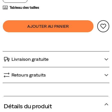
extérieure
Tableau des tailles
Vibram
spécialement
Product
conçue
false
Add
AJOUTER AU PANIER
Actions
vous
to
assure
cart
stabilité
options
et
connexion
au
Livraison gratuite
sol.
Retours gratuits
Détails du produit