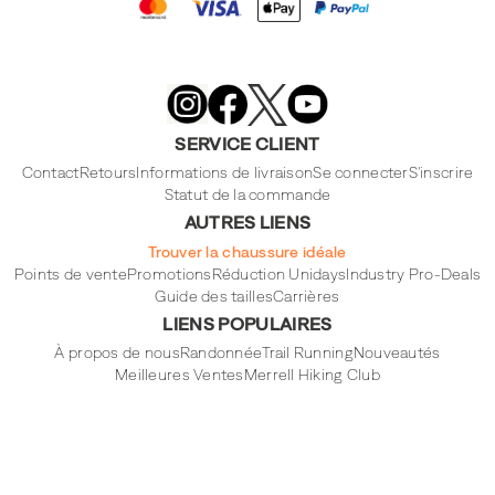
Merrell
Footwear
on
X
Merrell
Merrell
Merrell
Footwear
Footwear
Footwear
SERVICE CLIENT
on
on
on
Instagram
YouTube
Facebook
Contact
Retours
Informations de livraison
Se connecter
S'inscrire
Statut de la commande
AUTRES LIENS
Trouver la chaussure idéale
Points de vente
Promotions
Réduction Unidays
Industry Pro-Deals
Guide des tailles
Carrières
LIENS POPULAIRES
À propos de nous
Randonnée
Trail Running
Nouveautés
Meilleures Ventes
Merrell Hiking Club