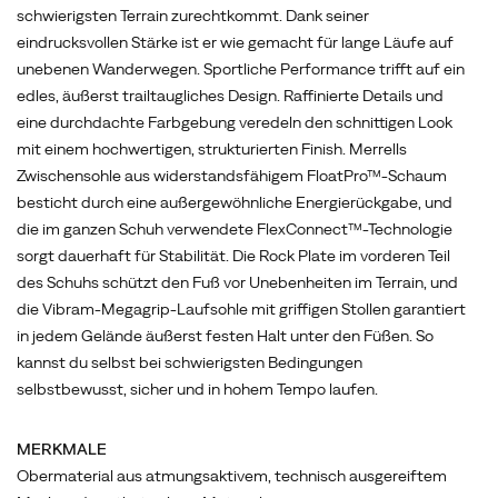
ganzen
schwierigsten Terrain zurechtkommt. Dank seiner
Schuh
eindrucksvollen Stärke ist er wie gemacht für lange Läufe auf
verwendete
unebenen Wanderwegen. Sportliche Performance trifft auf ein
FlexConnect™-
edles, äußerst trailtaugliches Design. Raffinierte Details und
Technologie
eine durchdachte Farbgebung veredeln den schnittigen Look
sorgt
mit einem hochwertigen, strukturierten Finish. Merrells
dauerhaft
Zwischensohle aus widerstandsfähigem FloatPro™-Schaum
für
besticht durch eine außergewöhnliche Energierückgabe, und
Stabilität.
die im ganzen Schuh verwendete FlexConnect™-Technologie
Die
sorgt dauerhaft für Stabilität. Die Rock Plate im vorderen Teil
Rock
des Schuhs schützt den Fuß vor Unebenheiten im Terrain, und
Plate
die Vibram-Megagrip-Laufsohle mit griffigen Stollen garantiert
im
in jedem Gelände äußerst festen Halt unter den Füßen. So
vorderen
kannst du selbst bei schwierigsten Bedingungen
Teil
selbstbewusst, sicher und in hohem Tempo laufen.
des
Schuhs
MERKMALE
schützt
Obermaterial aus atmungsaktivem, technisch ausgereiftem
den