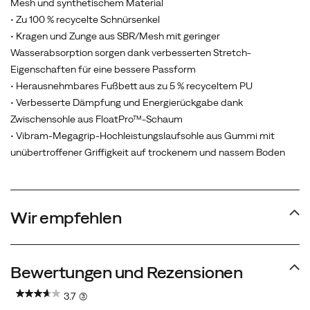
Mesh und synthetischem Material
Fuß
• Zu 100 % recycelte Schnürsenkel
vor
• Kragen und Zunge aus SBR/Mesh mit geringer
Unebenheiten
Wasserabsorption sorgen dank verbesserten Stretch-
im
Eigenschaften für eine bessere Passform
Terrain,
• Herausnehmbares Fußbett aus zu 5 % recyceltem PU
und
• Verbesserte Dämpfung und Energierückgabe dank
die
Zwischensohle aus FloatPro™-Schaum
Vibram-
• Vibram-Megagrip-Hochleistungslaufsohle aus Gummi mit
Megagrip-
unübertroffener Griffigkeit auf trockenem und nassem Boden
Laufsohle
mit
griffigen
Stollen
Wir empfehlen
garantiert
in
jedem
Bewertungen und Rezensionen
Gelände
äußerst
3.7
(3)
festen