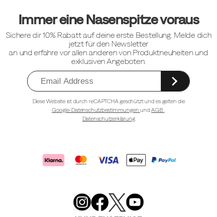
Fußzeilen-
Links
Immer eine Nasenspitze voraus
Sichere dir 10% Rabatt auf deine erste Bestellung. Melde dich
jetzt für den Newsletter
an und erfahre vor allen anderen von Produktneuheiten und
exklusiven Angeboten.
Diese Website ist durch reCAPTCHA geschützt und es gelten die
Google-Datenschutzbestimmungen
und
AGB
.
Datenschutzerklärung
Merrell
Footwear
on
X
Merrell
Merrell
Merrell
Footwear
Footwear
Footwear