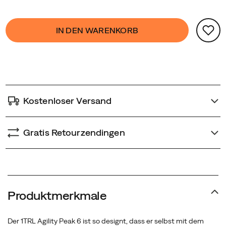
einem
Product
hochwertigen,
false
Add
IN DEN WARENKORB
Actions
strukturierten
to
Finish.
cart
Merrells
options
Zwischensohle
aus
widerstandsfähigem
Kostenloser Versand
FloatPro™-
Schaum
besticht
Gratis Retourzendingen
durch
eine
außergewöhnliche
Energierückgabe,
und
Produktmerkmale
die
im
Der 1TRL Agility Peak 6 ist so designt, dass er selbst mit dem