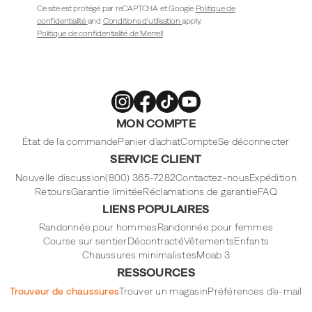
Ce site est protégé par reCAPTCHA et Google
Politique de
confidentialité
and
Conditions d'utilisation
apply.
Politique de confidentialité de Merrell
Merrell
Merrell
Merrell
Merrell
MON COMPTE
Footwear
Footwear
Footwear
Footwear
sur
sur
sur
sur
Instagram
Facebook
Tiktok
Youtube
État de la commande
Panier d'achat
Compte
Se déconnecter
SERVICE CLIENT
Nouvelle discussion
(800) 365-7282
Contactez-nous
Expédition
Retours
Garantie limitée
Réclamations de garantie
FAQ
LIENS POPULAIRES
Randonnée pour hommes
Randonnée pour femmes
Course sur sentier
Décontracté
Vêtements
Enfants
Chaussures minimalistes
Moab 3
RESSOURCES
Trouveur de chaussures
Trouver un magasin
Préférences d'e-mail