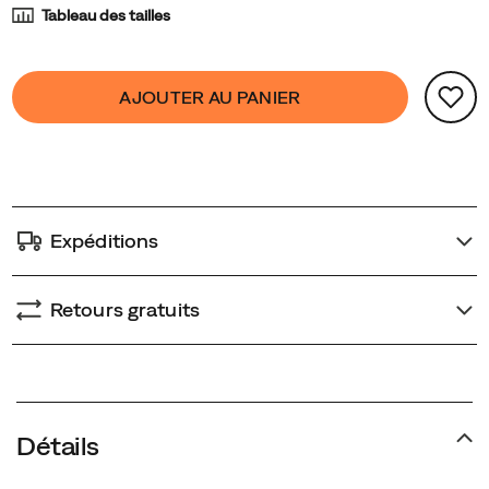
Tableau des tailles
Product
false
Add
AJOUTER AU PANIER
Actions
to
cart
options
Expéditions
Retours gratuits
Promotions
Détails