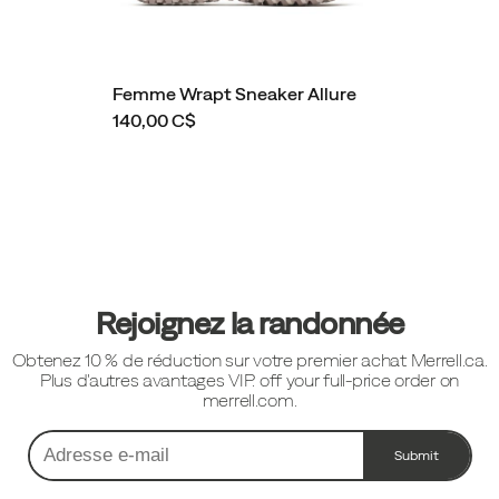
Femme Wrapt Sneaker Allure
140,00 C$
Liens
vers
le
pied
Rejoignez la randonnée
de
Obtenez 10 % de réduction sur votre premier achat Merrell.ca.
page
Plus d'autres avantages VIP. off your full-price order on
merrell.com.
Submit
Adresse
e-
mail