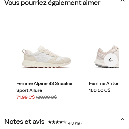
Vous pourriez également aimer
Femme Alpine 83 Sneaker
Femme Antora 4 A
price
Sport Allure
160,00 C$
Prix
Prix
71,99 C$
120,00 C$
soldé
de
départ
Notes et avis
4.3
(19)