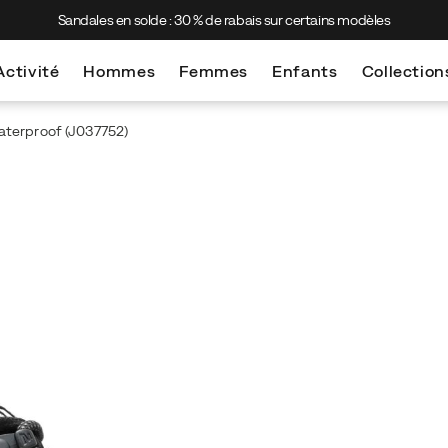
Sandales en solde : 30 % de rabais sur certains modèles
Activité
Hommes
Femmes
Enfants
Collection
aterproof
(J037752)