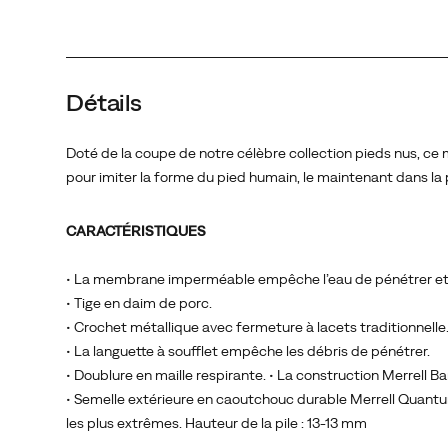
le
maintenant
dans
la
Détails
position
qu’il
aurait
Doté de la coupe de notre célèbre collection pieds nus, c
sans
pour imiter la forme du pied humain, le maintenant dans la p
chaussures.
CARACTÉRISTIQUES
• La membrane imperméable empêche l’eau de pénétrer et 
• Tige en daim de porc.
• Crochet métallique avec fermeture à lacets traditionnelle
• La languette à soufflet empêche les débris de pénétrer.
• Doublure en maille respirante. • La construction Merrell B
• Semelle extérieure en caoutchouc durable Merrell Quantu
les plus extrêmes. Hauteur de la pile : 13-13 mm