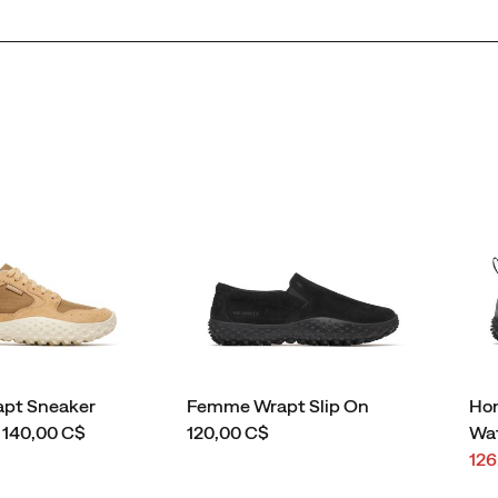
pt Sneaker
Femme Wrapt Slip On
Ho
price
 140,00 C$
120,00 C$
Wa
Pri
126
sol