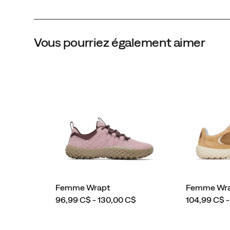
Vous pourriez également aimer
Femme Wrapt
Femme Wra
price
price
96,99 C$ - 130,00 C$
104,99 C$ -