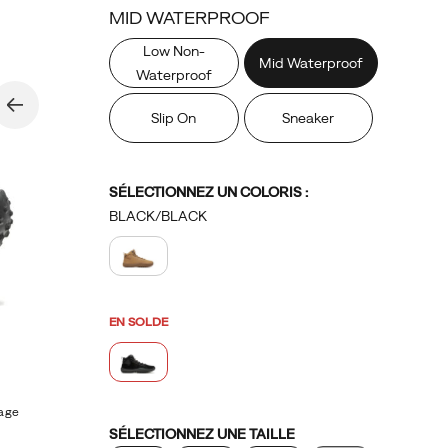
MID WATERPROOF
Low Non-
Mid Waterproof
Waterproof
Slip On
Sneaker
Variations
SÉLECTIONNEZ UN COLORIS
:
BLACK/BLACK
EN SOLDE
mage
Variations
SÉLECTIONNEZ UNE TAILLE