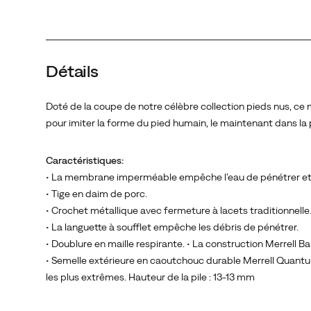
le
maintenant
dans
la
Détails
position
qu’il
aurait
Doté de la coupe de notre célèbre collection pieds nus, c
sans
pour imiter la forme du pied humain, le maintenant dans la p
chaussures.
Caractéristiques:
• La membrane imperméable empêche l’eau de pénétrer et 
• Tige en daim de porc.
• Crochet métallique avec fermeture à lacets traditionnelle
• La languette à soufflet empêche les débris de pénétrer.
• Doublure en maille respirante. • La construction Merrell B
• Semelle extérieure en caoutchouc durable Merrell Quantu
les plus extrêmes. Hauteur de la pile : 13-13 mm