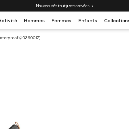
Nouveautés tout juste arrivées →
Activité
Hommes
Femmes
Enfants
Collection
aterproof
(J036001Z)