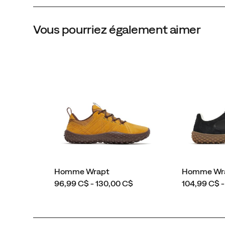
Vous pourriez également aimer
Homme Wrapt
Homme Wra
price
price
96,99 C$ - 130,00 C$
104,99 C$ -