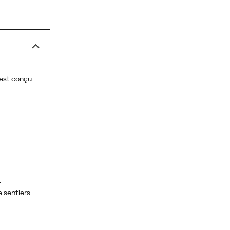
 est conçu
.
 sentiers