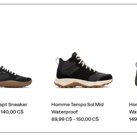
pt Sneaker
Homme Tempo Sol Mid
Ho
 140,00 C$
Waterproof
Wa
price
pri
89,99 C$ - 150,00 C$
149