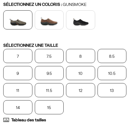
Variations
SÉLECTIONNEZ UN COLORIS
:
GUNSMOKE
Variations
SÉLECTIONNEZ UNE TAILLE
7
7.5
8
8.5
9
9.5
10
10.5
11
11.5
12
13
14
15
Tableau des tailles