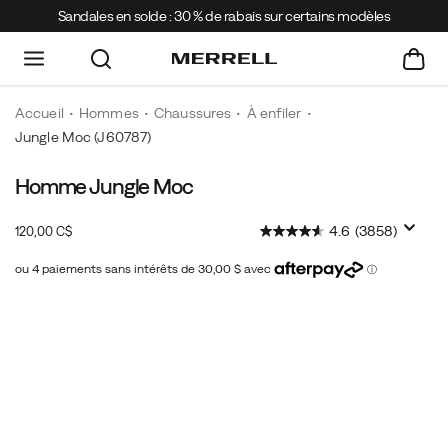
Sandales en solde : 30 % de rabais sur certains modèles
Accueil
Hommes
Chaussures
À enfiler
Jungle Moc
(J60787)
Homme Jungle Moc
Ce
https://www.merrell.com/CA/fr_CA/jungle-
modèle
moc/17703M.html
InStock
4.6
(3858)
120,00 C$
à
CAD
120,00
12000
enfiler
est
Images
la
chaussure
idéale
pour
un
entretien