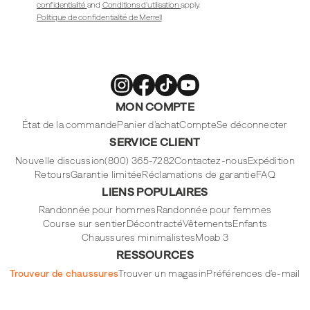
confidentialité
and
Conditions d'utilisation
apply.
Politique de confidentialité de Merrell
Merrell
Merrell
Merrell
Merrell
MON COMPTE
Footwear
Footwear
Footwear
Footwear
sur
sur
sur
sur
Instagram
Facebook
Tiktok
Youtube
État de la commande
Panier d'achat
Compte
Se déconnecter
SERVICE CLIENT
Nouvelle discussion
(800) 365-7282
Contactez-nous
Expédition
Retours
Garantie limitée
Réclamations de garantie
FAQ
LIENS POPULAIRES
Randonnée pour hommes
Randonnée pour femmes
Course sur sentier
Décontracté
Vêtements
Enfants
Chaussures minimalistes
Moab 3
RESSOURCES
Trouveur de chaussures
Trouver un magasin
Préférences d'e-mail