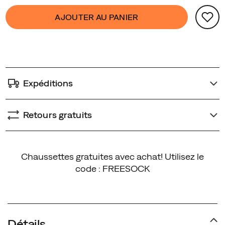
Product
false
Add
AJOUTER AU PANIER
Actions
to
cart
options
Expéditions
Retours gratuits
Promotions
Chaussettes gratuites avec achat! Utilisez le
code : FREESOCK
Détails