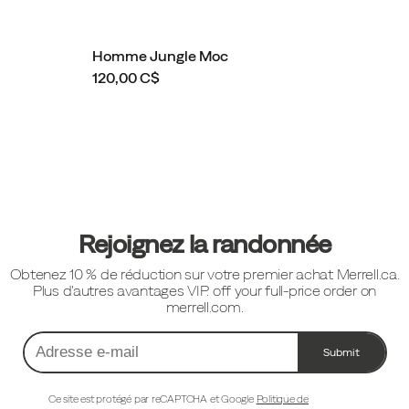
Homme Jungle Moc
120,00 C$
Liens
vers
le
pied
Rejoignez la randonnée
de
Obtenez 10 % de réduction sur votre premier achat Merrell.ca.
page
Plus d'autres avantages VIP. off your full-price order on
merrell.com.
Submit
Adresse
e-
mail
Ce site est protégé par reCAPTCHA et Google
Politique de