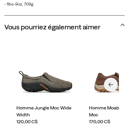
• 1lbs-9oz, 709g
Vous pourriez également aimer
Homme Jungle Moc Wide
Homme Moab Adve
Width
Moc
price
price
120,00 C$
170,00 C$