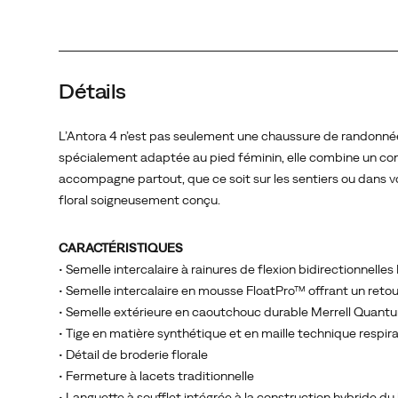
un
confort
amorti,
une
Détails
traction
prête
pour
L’Antora 4 n’est pas seulement une chaussure de randonn
tous
spécialement adaptée au pied féminin, elle combine un confo
les
accompagne partout, que ce soit sur les sentiers ou dans v
terrains
floral soigneusement conçu.
et
un
CARACTÉRISTIQUES
look
• Semelle intercalaire à rainures de flexion bidirectionnel
épuré
• Semelle intercalaire en mousse FloatPro™ offrant un retou
qui
• Semelle extérieure en caoutchouc durable Merrell Quantum
vous
• Tige en matière synthétique et en maille technique respir
accompagne
• Détail de broderie florale
partout,
• Fermeture à lacets traditionnelle
que
• Languette à soufflet intégrée à la construction hybride d