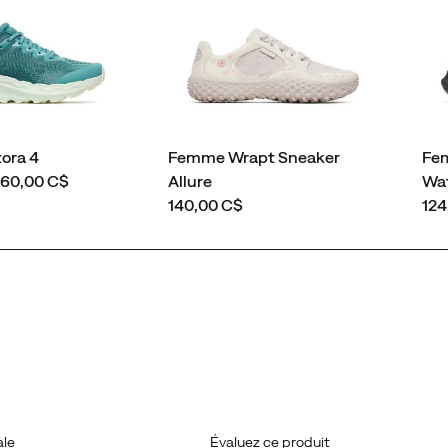
ora 4
Femme Wrapt Sneaker
Fe
 160,00 C$
Allure
Wa
price
pri
140,00 C$
124