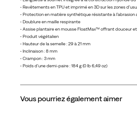
ce
• Revêtements en TPU et imprimé en 3D sur les zones d’usur
soit
• Protection en matière synthétique résistante à l’abrasion 
sur
• Doublure en maille respirante
les
• Assise plantaire en mousse FloatMax™ offrant douceur et
sentiers
• Produit végétalien
ou
• Hauteur de la semelle : 29 à 21 mm
dans
• Inclinaison : 8 mm
votre
• Crampon : 3 mm
journée.
• Poids d’une demi-paire : 184 g (0 lb 6,49 oz)
Découvrez‑la
dès
maintenant,
pour
Vous pourriez également aimer
une
durée
limitée,
dans
un
motif