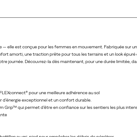
ée — elle est conçue pour les femmes en mouvement. Fabriquée sur u
rt amorti, une traction prête pour tous les terrains et un look épuré 
otre journée. Découvrez‑la dès maintenant, pour une durée limitée, d
les FLEXconnect® pour une meilleure adhérence au sol
r d’énergie exceptionnel et un confort durable.
 Grip™ qui permet d’être en confiance sur les sentiers les plus inten
ante
u bottillon au mi-pied pour empêcher les débris de pénétrer