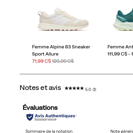
floral
soigneusement
conçu.
Femme Alpine 83 Sneaker
Femme Ant
price
Sport Allure
111,99 C$ -
Prix
Prix
71,99 C$
120,00 C$
soldé
de
départ
Notes et avis
5.0
(3)