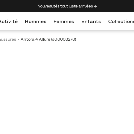
Nouveautés tout juste arrivées →
Activité
Hommes
Femmes
Enfants
Collection
aussures
Antora 4 Allure
(J00003270)