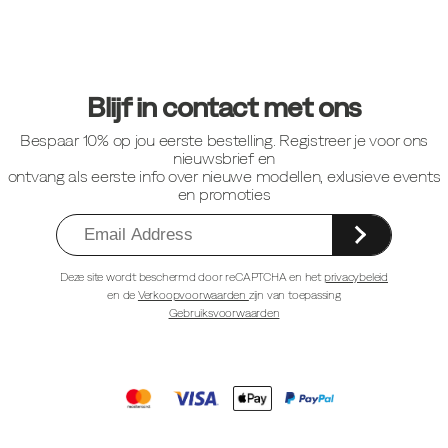
Footer-
links
Blijf in contact met ons
Bespaar 10% op jou eerste bestelling. Registreer je voor ons
nieuwsbrief en
ontvang als eerste info over nieuwe modellen, exlusieve events
en promoties
Deze site wordt beschermd door reCAPTCHA en het
privacybeleid
en de
Verkoopvoorwaarden
zijn van toepassing
Gebruiksvoorwaarden