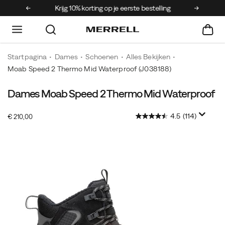
Krijg 10% korting op je eerste bestelling
Gratis ve
Startpagina
Dames
Schoenen
Alles Bekijken
Moab Speed 2 Thermo Mid Waterproof
(J038188)
Dames Moab Speed 2 Thermo Mid Waterproof
De
https://www.merrell.com/BE/nl_BE/moab-
Moab
speed-
4.5
(114)
OutOfStock
Speed
2-
€ 210,00
EUR
210,00
21000
2
thermo-
Images
Thermo
mid-
Mid
waterproof/59725W.html
Waterproof
biedt
warmte
en
bescherming