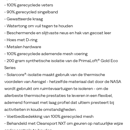
wandelschoen
• 100% gerecyclede veters
blijf
• 90% gerecycled singelband
je
• Gewatteerde kraag
comfortabel
• Watertong om vuil tegen te houden
en
• Beschermende en slijtvaste neus en hak van gecoat leer
kun
• Hoes met D-ring
je
• Metalen hardware
je
• 100% gerecyclede ademende mesh voering
op
• 200 gram synthetische isolatie van de PrimaLoft® Gold Eco
je
Series
langste
• Solarcore®-isolatie maakt gebruik van de thermische
winterwandelingen
voordelen van Aerogel - hetzelfde materiaal dat door de NASA
concentreren
wordt gebruikt om ruimtevaartuigen te isoleren - om de
op
allerbeste thermische prestaties te leveren in een flexibel,
al
ademend formaat met laag profiel dat ultiem presteert bij
het
activiteiten in koude omstandigheden.
moois
• Voetbedbedekking van 100% gerecycled mesh
om
• Behandeld met Cleansport NXT om geuren op natuurlijke wijze
je