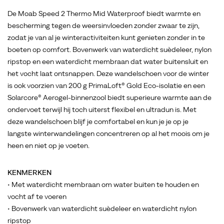
Solarcore®
Aerogel-
De Moab Speed 2 Thermo Mid Waterproof biedt warmte en
binnenzool
bescherming tegen de weersinvloeden zonder zwaar te zijn,
biedt
zodat je van al je winteractiviteiten kunt genieten zonder in te
superieure
boeten op comfort. Bovenwerk van waterdicht suèdeleer, nylon
warmte
ripstop en een waterdicht membraan dat water buitensluit en
aan
het vocht laat ontsnappen. Deze wandelschoen voor de winter
de
is ook voorzien van 200 g PrimaLoft® Gold Eco-isolatie en een
ondervoet
Solarcore® Aerogel-binnenzool biedt superieure warmte aan de
terwijl
ondervoet terwijl hij toch uiterst flexibel en ultradun is. Met
hij
deze wandelschoen blijf je comfortabel en kun je je op je
toch
langste winterwandelingen concentreren op al het moois om je
uiterst
heen en niet op je voeten.
flexibel
en
KENMERKEN
ultradun
• Met waterdicht membraan om water buiten te houden en
is.
vocht af te voeren
Met
• Bovenwerk van waterdicht suèdeleer en waterdicht nylon
deze
ripstop