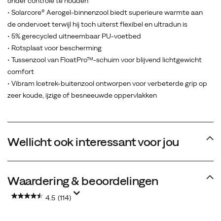
onder controle te houden
heen
• Solarcore® Aerogel-binnenzool biedt superieure warmte aan
en
de ondervoet terwijl hij toch uiterst flexibel en ultradun is
niet
• 5% gerecycled uitneembaar PU-voetbed
op
• Rotsplaat voor bescherming
je
• Tussenzool van FloatPro™-schuim voor blijvend lichtgewicht
voeten.
comfort
• Vibram Icetrek-buitenzool ontworpen voor verbeterde grip op
zeer koude, ijzige of besneeuwde oppervlakken
Wellicht ook interessant voor jou
Waardering & beoordelingen
4.5
(114)