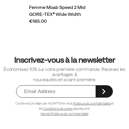
Femme Moab Speed 2 Mid
GORE-TEX® Wide Width
€185.00
Liens
vers
Inscrivez-vous à la newsletter
le
Économisez 10% sur votre première commande. Recevez les
pied
avantages &
de
nouveautés en avant-première.
page
Ce site est protégé par reCAPTCHA et la
Politique de confidentialité
et
les
Conditions de vente
s'appliquent.
Merrell Politique de confidentialité