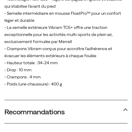
la
qui stabilise l’avant du pied
gamme
• Semelle intermédiaire en mousse FloatPro™ pour un confort
de
léger et durable
trail
• La semelle extérieure Vibram TC5+ offre une traction
running
exceptionnelle pour les activités multi-sports de plein air,
Merrell
exclusivement formulée par Merrell
Test
• Crampons Vibram conçus pour accroître l’adhérence et
Lab,
évacuer les éléments extérieurs à chaque foulée
la
• Hauteur totale : 34-24 mm
plus
• Drop : 10 mm
vendue
• Crampons : 4 mm
de
• Poids (une chaussure) : 400 g
Merrell.
Sous
le
Recommandations
pied,
vous
trouverez