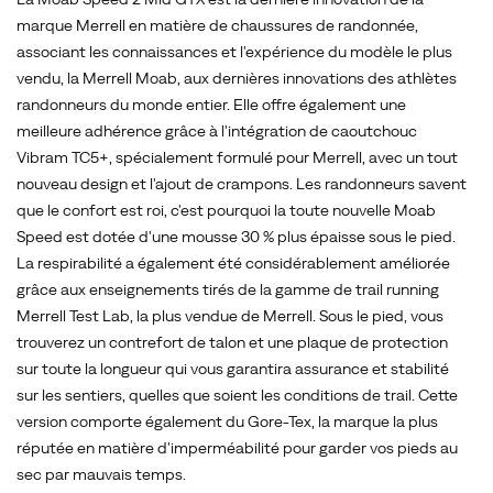
Les
marque Merrell en matière de chaussures de randonnée,
randonneurs
associant les connaissances et l'expérience du modèle le plus
savent
vendu, la Merrell Moab, aux dernières innovations des athlètes
que
randonneurs du monde entier. Elle offre également une
le
meilleure adhérence grâce à l'intégration de caoutchouc
confort
Vibram TC5+, spécialement formulé pour Merrell, avec un tout
est
nouveau design et l'ajout de crampons. Les randonneurs savent
roi,
que le confort est roi, c'est pourquoi la toute nouvelle Moab
c'est
Speed est dotée d'une mousse 30 % plus épaisse sous le pied.
pourquoi
La respirabilité a également été considérablement améliorée
la
grâce aux enseignements tirés de la gamme de trail running
toute
Merrell Test Lab, la plus vendue de Merrell. Sous le pied, vous
nouvelle
trouverez un contrefort de talon et une plaque de protection
Moab
sur toute la longueur qui vous garantira assurance et stabilité
Speed
sur les sentiers, quelles que soient les conditions de trail. Cette
est
version comporte également du Gore-Tex, la marque la plus
dotée
réputée en matière d'imperméabilité pour garder vos pieds au
d'une
sec par mauvais temps.
mousse