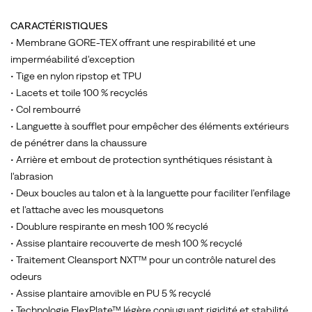
30
%
CARACTÉRISTIQUES
plus
• Membrane GORE-TEX offrant une respirabilité et une
épaisse
imperméabilité d'exception
sous
• Tige en nylon ripstop et TPU
le
• Lacets et toile 100 % recyclés
pied.
• Col rembourré
La
• Languette à soufflet pour empêcher des éléments extérieurs
respirabilité
de pénétrer dans la chaussure
a
• Arrière et embout de protection synthétiques résistant à
également
l'abrasion
été
• Deux boucles au talon et à la languette pour faciliter l'enfilage
considérablement
et l'attache avec les mousquetons
améliorée
• Doublure respirante en mesh 100 % recyclé
grâce
• Assise plantaire recouverte de mesh 100 % recyclé
aux
• Traitement Cleansport NXT™ pour un contrôle naturel des
enseignements
odeurs
tirés
• Assise plantaire amovible en PU 5 % recyclé
de
• Technologie FlexPlate™ légère conjuguant rigidité et stabilité