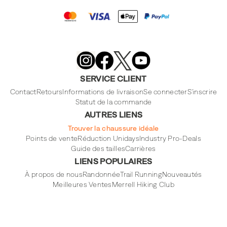
Merrell
Footwear
on
X
Merrell
Merrell
Merrell
Footwear
Footwear
Footwear
SERVICE CLIENT
on
on
on
Instagram
YouTube
Facebook
Contact
Retours
Informations de livraison
Se connecter
S'inscrire
Statut de la commande
AUTRES LIENS
Trouver la chaussure idéale
Points de vente
Réduction Unidays
Industry Pro-Deals
Guide des tailles
Carrières
LIENS POPULAIRES
À propos de nous
Randonnée
Trail Running
Nouveautés
Meilleures Ventes
Merrell Hiking Club